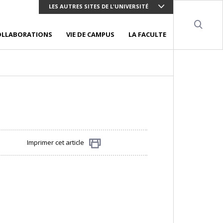
LES AUTRES SITES DE L'UNIVERSITÉ
Sear
OLLABORATIONS
VIE DE CAMPUS
LA FACULTE
Imprimer cet article
Partager