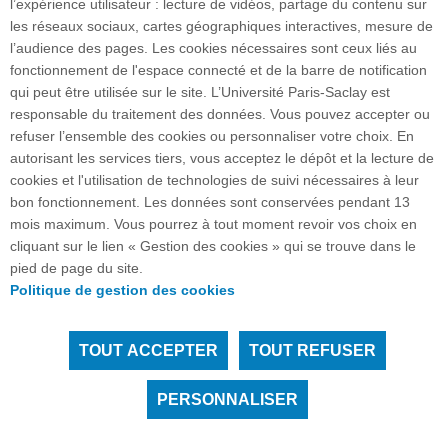
l’expérience utilisateur : lecture de vidéos, partage du contenu sur
les réseaux sociaux, cartes géographiques interactives, mesure de
l’audience des pages. Les cookies nécessaires sont ceux liés au
fonctionnement de l'espace connecté et de la barre de notification
Plan du site
qui peut être utilisée sur le site. L’Université Paris-Saclay est
responsable du traitement des données. Vous pouvez accepter ou
refuser l’ensemble des cookies ou personnaliser votre choix. En
autorisant les services tiers, vous acceptez le dépôt et la lecture de
Accueil des publics internationaux
cookies et l'utilisation de technologies de suivi nécessaires à leur
bon fonctionnement. Les données sont conservées pendant 13
mois maximum. Vous pourrez à tout moment revoir vos choix en
cliquant sur le lien « Gestion des cookies » qui se trouve dans le
15 rue Georges Clemenceau - 91405 Orsay cedex I
pied de page du site.
FRANCE
Politique de gestion des cookies
Accès : RER B Orsay Ville/Bures-sur-Yvette
TOUT ACCEPTER
TOUT REFUSER
Tous droits réservés Université Paris-Saclay
Accessibilité :
partiellement conforme
PERSONNALISER
Instagram