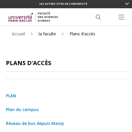
LES AUTRES SITES DE L'UNIVERSITÉ
ALLER
AU
Menu pr
CONTENU
Search
PRINCIPAL
Accueil
la faculte
Plans d'accès
PLANS D'ACCÈS
Partager
PLAN
Plan du campus
Réseau de bus depuis Massy