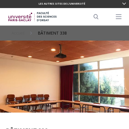
LES AUTRES SITES DE L'UNIVERSITÉ
ALLER
AU
Menu pr
CONTENU
Search
PRINCIPAL
Accueil
BÂTIMENT 338