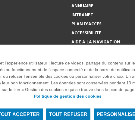
ANNUAIRE
INTRANET
PLAN D'ACCES
ACCESSIBILITE
AIDE A LA NAVIGATION
Accueil des publics int
 et l’expérience utilisateur : lecture de vidéos, partage du contenu sur
 au fonctionnement de l'espace connecté et de la barre de notification q
u refuser l’ensemble des cookies ou personnaliser votre choix. En autor
res à leur bon fonctionnement. Les données sont conservées pendant 1
ex I FRANCE
t sur le lien « Gestion des cookies » qui se trouve dans le pied de page 
Politique de gestion des cookies
TOUT ACCEPTER
TOUT REFUSER
PERSONNALIS