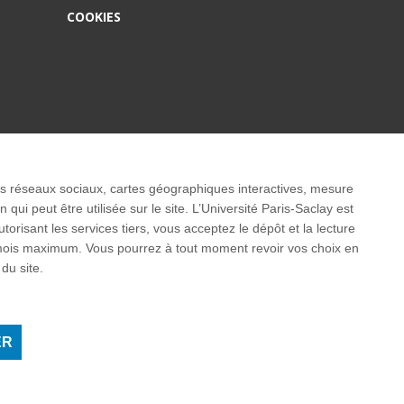
COOKIES
ernationaux
 les réseaux sociaux, cartes géographiques interactives, mesure
ui peut être utilisée sur le site. L’Université Paris-Saclay est
isant les services tiers, vous acceptez le dépôt et la lecture
3 mois maximum. Vous pourrez à tout moment revoir vos choix en
du site.
ER
Instagram