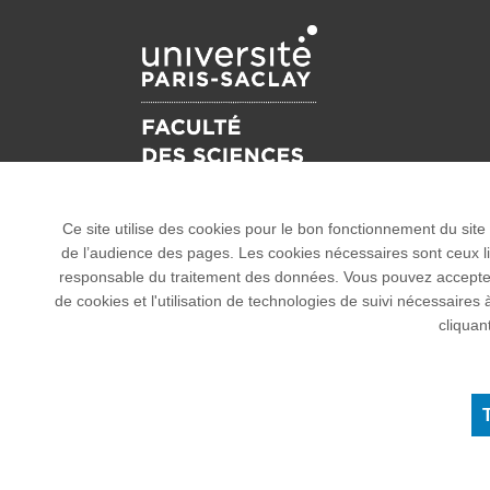
Ce site utilise des cookies pour le bon fonctionnement du site
de l’audience des pages. Les cookies nécessaires sont ceux liés
responsable du traitement des données. Vous pouvez accepter o
de cookies et l'utilisation de technologies de suivi nécessai
15 rue Georges Clemenceau - 91405 Orsay ced
cliquan
Accès : RER B Orsay Ville/Bures-sur-Yvette
Tous droits réservés Université Paris-Saclay
Accessibilité :
partiellement conforme