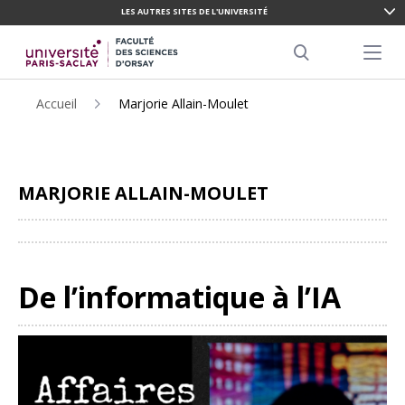
LES AUTRES SITES DE L'UNIVERSITÉ
ALLER
AU
Menu pr
CONTENU
Search
PRINCIPAL
Accueil
Marjorie Allain-Moulet
MARJORIE ALLAIN-MOULET
Partager
De l’informatique à l’IA