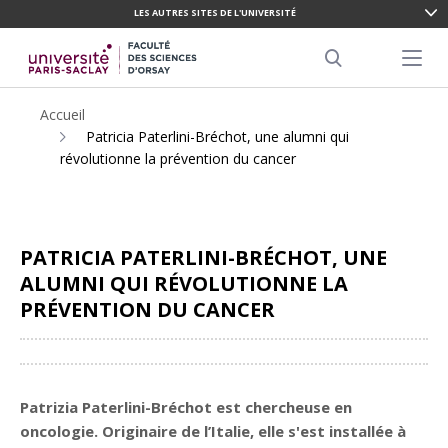
LES AUTRES SITES DE L'UNIVERSITÉ
ALLER
AU
Menu pr
CONTENU
Search
PRINCIPAL
Accueil
Patricia Paterlini-Bréchot, une alumni qui
révolutionne la prévention du cancer
PATRICIA PATERLINI-BRÉCHOT, UNE
ALUMNI QUI RÉVOLUTIONNE LA
PRÉVENTION DU CANCER
Partager
Patrizia Paterlini-Bréchot est chercheuse en
oncologie. Originaire de l’Italie, elle s'est installée à