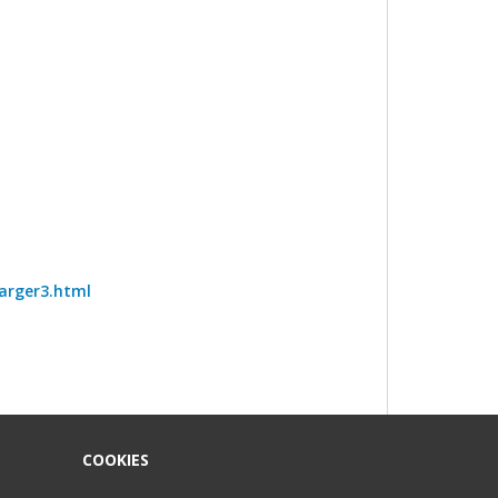
harger3.html
COOKIES