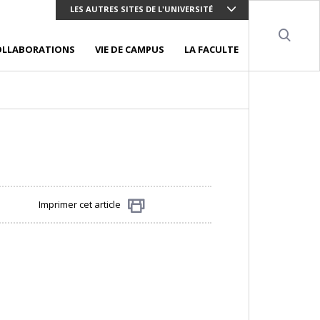
LES AUTRES SITES DE L'UNIVERSITÉ
Sear
OLLABORATIONS
VIE DE CAMPUS
LA FACULTE
Imprimer cet article
Partager