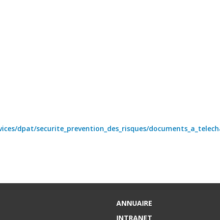
ervices/dpat/securite_prevention_des_risques/documents_a_telec
ANNUAIRE
INTRANET