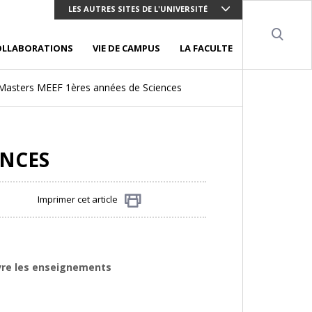
LES AUTRES SITES DE L'UNIVERSITÉ
Sear
OLLABORATIONS
VIE DE CAMPUS
LA FACULTE
Masters MEEF 1ères années de Sciences
ENCES
Imprimer cet article
Partager
ivre les enseignements