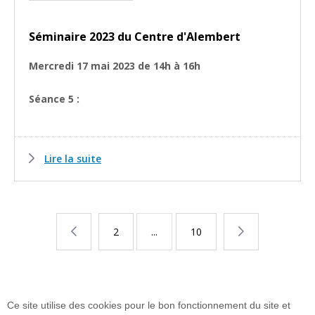
Séminaire 2023 du Centre d'Alembert
Mercredi 17 mai 2023 de 14h à 16h
Séance 5
:
Lire la suite
Page
Page
2
...
Page
10
Page
précédente
suivante
Ce site utilise des cookies pour le bon fonctionnement du site et