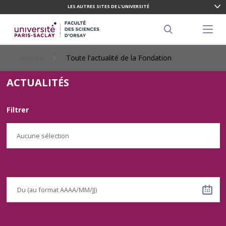
LES AUTRES SITES DE L'UNIVERSITÉ
ALLER
AU
Menu pr
CONTENU
Search
PRINCIPAL
Accueil
Toute l'actualité de la Fondation
ACTUALITÉS
Filtrer
Aucune sélection