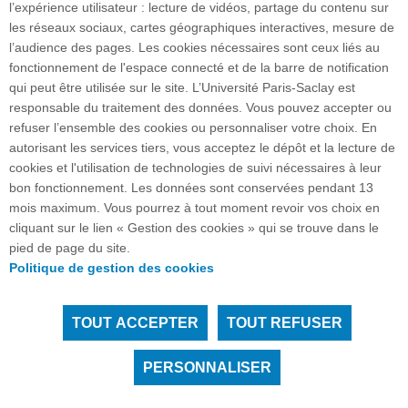
l’expérience utilisateur : lecture de vidéos, partage du contenu sur
les réseaux sociaux, cartes géographiques interactives, mesure de
l’audience des pages. Les cookies nécessaires sont ceux liés au
fonctionnement de l'espace connecté et de la barre de notification
Plan du site
qui peut être utilisée sur le site. L’Université Paris-Saclay est
responsable du traitement des données. Vous pouvez accepter ou
refuser l’ensemble des cookies ou personnaliser votre choix. En
autorisant les services tiers, vous acceptez le dépôt et la lecture de
Accueil des publics internationaux
cookies et l'utilisation de technologies de suivi nécessaires à leur
bon fonctionnement. Les données sont conservées pendant 13
mois maximum. Vous pourrez à tout moment revoir vos choix en
cliquant sur le lien « Gestion des cookies » qui se trouve dans le
15 rue Georges Clemenceau - 91405 Orsay cedex I
pied de page du site.
FRANCE
Politique de gestion des cookies
Accès : RER B Orsay Ville/Bures-sur-Yvette
TOUT ACCEPTER
TOUT REFUSER
Tous droits réservés Université Paris-Saclay
Accessibilité :
partiellement conforme
PERSONNALISER