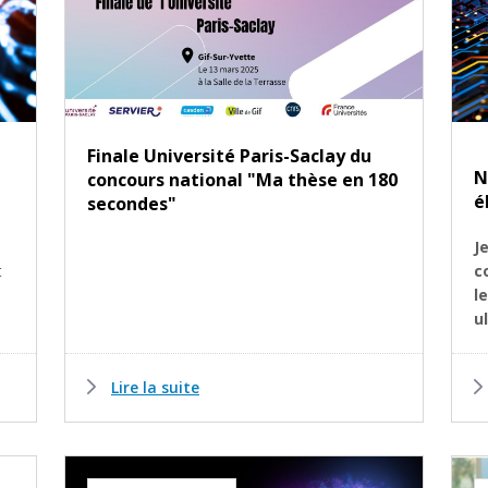
Finale Université Paris-Saclay du
N
concours national "Ma thèse en 180
é
secondes"
J
t
c
le
u
Lire la suite