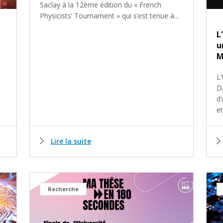
Saclay à la 12ème édition du « French
Physicists’ Tournament » qui s’est tenue à...
L
u
M
L'
D
d’
et
Lire la suite
Recherche